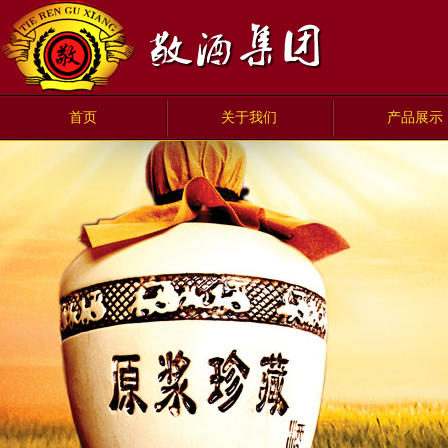
首页
关于我们
产品展示