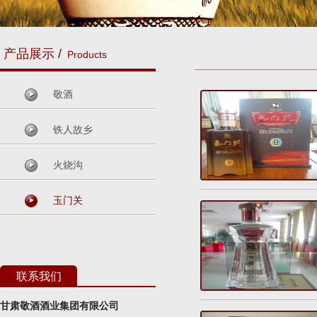
产品展示 /
Products
敬酒
铁人故乡
火烧沟
玉门关
联系我们
甘肃敬酒酒业集团有限公司