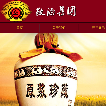
首页
关于我们
产品展示