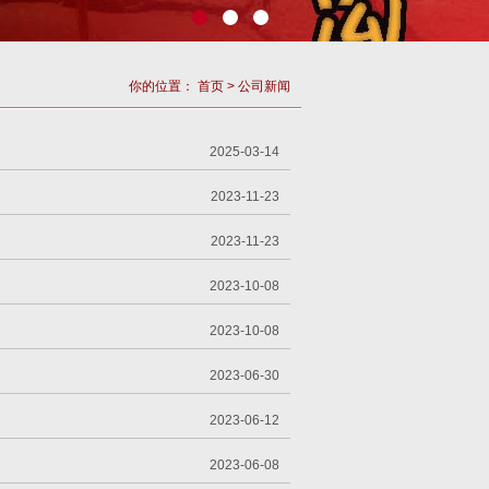
你的位置：
首页
>
公司新闻
2025-03-14
2023-11-23
2023-11-23
2023-10-08
2023-10-08
2023-06-30
2023-06-12
2023-06-08