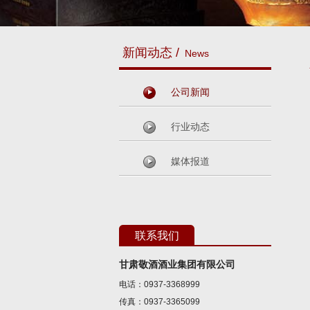
新闻动态 /
News
公司新闻
行业动态
媒体报道
联系我们
甘肃敬酒酒业集团有限公司
电话：0937-3368999
传真：0937-3365099