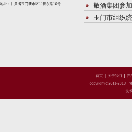
地址：甘肃省玉门新市区兰新东路10号
敬酒集团参加
长...
玉门市组织
首页
|
关于我们
|
产
copyright(c)2011-2013
技术